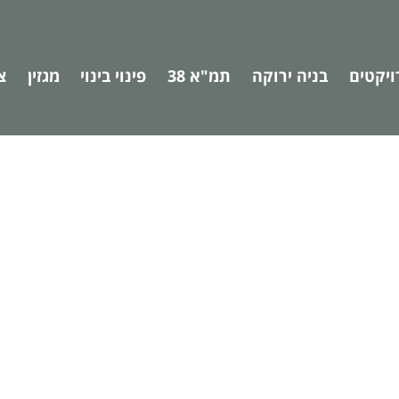
ויקטים
בניה ירוקה
תמ"א 38
פינוי בינוי
מגזין
צ