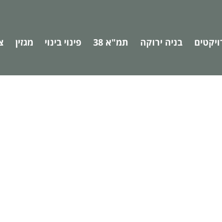
ויקטים
בניה ירוקה
תמ"א 38
פינוי בינוי
מגזין
צ