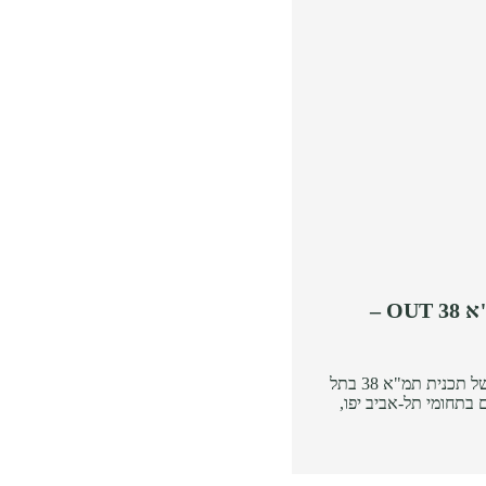
תל-אביב יפו מציגה: תמ"א 38 OUT –
בימים אלה עם פקיעת התוקף של תכנית תמ"א 38 בתל
 בתחומי תל-אביב יפו,