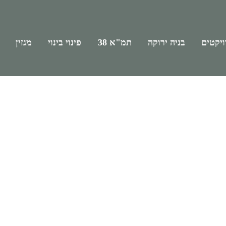
יקטים
בניה ירוקה
תמ"א 38
פינוי בינוי
מגזין