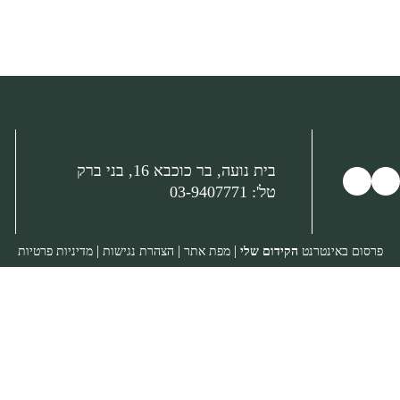
בית נועה, בר כוכבא 16, בני ברק
טל':
03-9407771
|
|
|
פרסום באינטרנט
הקידום שלי
מפת אתר
הצהרת נגישות
מדיניות פרטיות