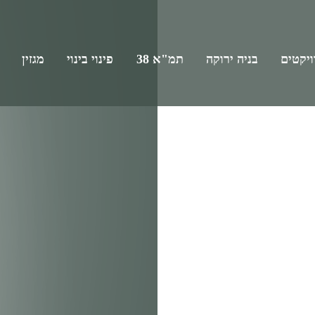
יקטים
בניה ירוקה
תמ"א 38
פינוי בינוי
מגזין