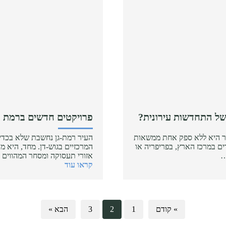
של התחדשות עירונית?
פרויקטים חדשים ברמת ג
ור היא ללא ספק אחת ממשאות
העיר רמת-גן נחשבת שלא בכדי
רים במרכז הארץ, בפריפריה או
המרכזיים בגוש-דן. מחד, היא 
…
אזורי תעסוקה ומסחר המהווים 
קראו עוד
» קודם
1
2
3
הבא »